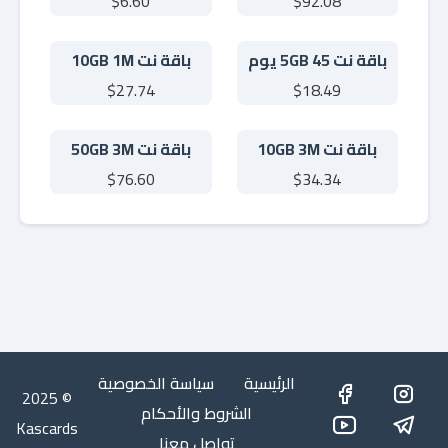
$6.60
$92.08
باقة نت 5GB 45 يوم
باقة نت 10GB 1M
$27.74
$18.49
باقة نت 10GB 3M
باقة نت 50GB 3M
$76.60
$34.34
الرئيسية
سياسة الخصوصية
© 2025
الشروط والأحكام
Kascards
تواصل معنا